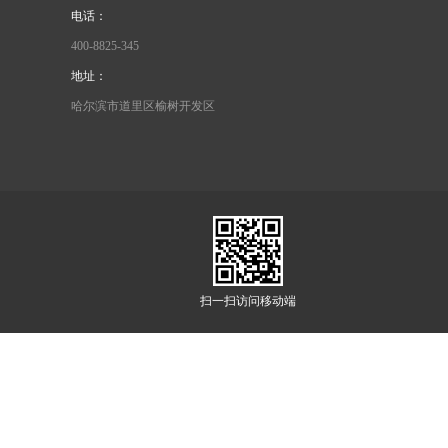
电话：
400-8825-345
地址：
哈尔滨市道里区榆树开发区
扫一扫访问移动端