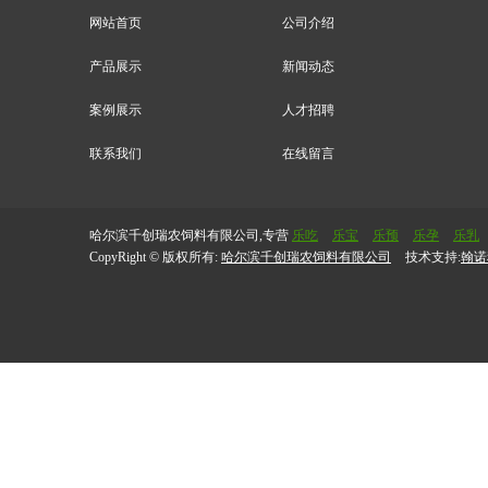
网站首页
公司介绍
产品展示
新闻动态
案例展示
人才招聘
联系我们
在线留言
哈尔滨千创瑞农饲料有限公司,专营
乐吃
乐宝
乐预
乐孕
乐乳
CopyRight © 版权所有:
哈尔滨千创瑞农饲料有限公司
技术支持:
翰诺