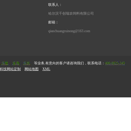
联系人：
哈尔滨千创瑞农饲料有限公司
邮箱：
qianchuangruinong@163.com
乐壮
乐高
乐长
等业务,有意向的客户请咨询我们，联系电话：
400-8825-345
科技网站定制
网站地图
XML