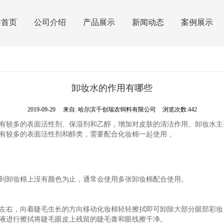
站首页
公司介绍
产品展示
新闻动态
案例展示
卸妆水的作用有哪些
2019-09-20
来自:
哈尔滨千创瑞农饲料有限公司
浏览次数:442
较多的表面活性剂、保湿剂和乙醇，增加对皮肤的清洁作用。卸妆水主
有较多的表面活性剂和醇类，需要配合化妆棉一起使用 。
卸妆棉上没有颜色为止，通常会使用多张卸妆棉配合使用。
右，向着睫毛生长的方向移动化妆棉轻轻擦拭即可卸除大部分眼部彩妆
液进行擦拭将睫毛眼皮上残留的睫毛膏和眼线擦干净。